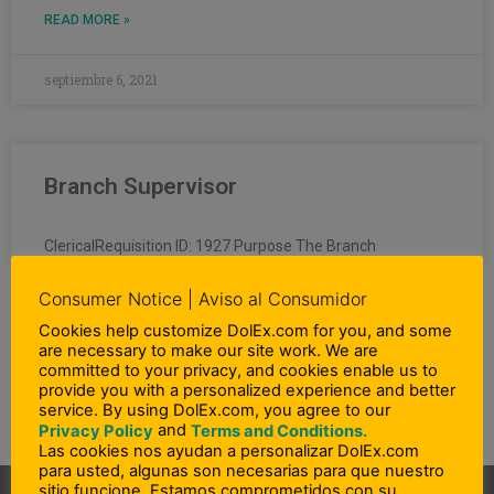
READ MORE »
septiembre 6, 2021
Branch Supervisor
ClericalRequisition ID: 1927 Purpose The Branch
Supervisor is responsible for all sales and operating
related efforts, in overseeing, coordinating, supervising
Consumer Notice | Aviso al Consumidor
and auditing all activities involved
Cookies help customize DolEx.com for you, and some
are necessary to make our site work. We are
committed to your privacy, and cookies enable us to
READ MORE »
provide you with a personalized experience and better
service. By using DolEx.com, you agree to our
julio 28, 2020
and
Privacy Policy
Terms and Conditions.
Las cookies nos ayudan a personalizar DolEx.com
para usted, algunas son necesarias para que nuestro
sitio funcione. Estamos comprometidos con su