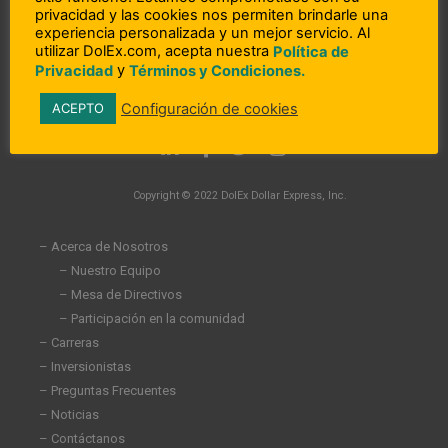
privacidad y las cookies nos permiten brindarle una
experiencia personalizada y un mejor servicio. Al
utilizar DolEx.com, acepta nuestra
Política de
y
Privacidad
Términos y Condiciones.
Configuración de cookies
ACEPTO
L
F
T
I
i
a
w
n
n
c
i
s
Copyright © 2022 DolEx Dollar Express, Inc.
k
e
t
t
e
b
t
a
d
o
e
g
– Acerca de Nosotros
i
o
r
r
– Nuestro Equipo
n
k
a
– Mesa de Directivos
-
-
m
i
f
– Participación en la comunidad
n
– Carreras
– Inversionistas
– Preguntas Frecuentes
– Noticias
– Contáctanos