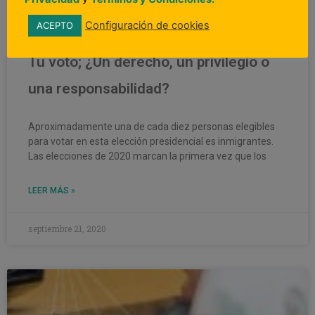
Configuración de cookies
ACEPTO
Tu voto; ¿Un derecho, un privilegio o
una responsabilidad?
Aproximadamente una de cada diez personas elegibles
para votar en esta elección presidencial es inmigrantes.
Las elecciones de 2020 marcan la primera vez que los
LEER MÁS »
septiembre 21, 2020