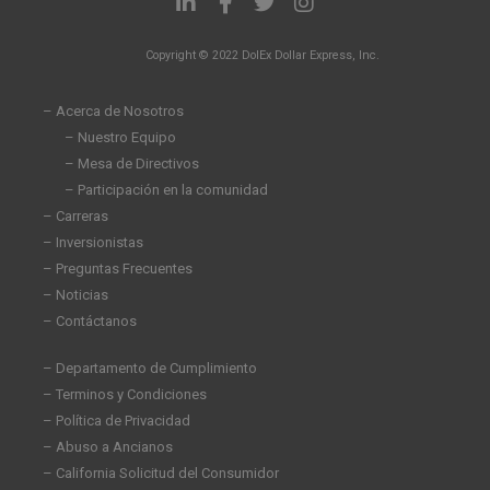
i
a
w
n
n
c
i
s
Copyright © 2022 DolEx Dollar Express, Inc.
k
e
t
t
e
b
t
a
d
o
e
g
– Acerca de Nosotros
i
o
r
r
– Nuestro Equipo
n
k
a
– Mesa de Directivos
-
-
m
i
f
– Participación en la comunidad
n
– Carreras
– Inversionistas
– Preguntas Frecuentes
– Noticias
– Contáctanos
– Departamento de Cumplimiento
– Terminos y Condiciones
– Política de Privacidad
– Abuso a Ancianos
– California Solicitud del Consumidor