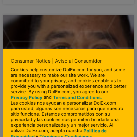
Consumer Notice | Aviso al Consumidor
Cookies help customize DolEx.com for you, and some
are necessary to make our site work. We are
committed to your privacy, and cookies enable us to
provide you with a personalized experience and better
service. By using DolEx.com, you agree to our
and
Privacy Policy
Terms and Conditions.
Las cookies nos ayudan a personalizar DolEx.com
para usted, algunas son necesarias para que nuestro
sitio funcione. Estamos comprometidos con su
privacidad y las cookies nos permiten brindarle una
experiencia personalizada y un mejor servicio. Al
utilizar DolEx.com, acepta nuestra
Política de
y
Privacidad
Términos y Condiciones.