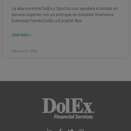
La alianza entre DolEx y Oportun nos ayudará a brindar un
servicio superior con un enfoque en inclusión financiera.
Estimada Familia DolEx y Europhil: Nos
LEER MÁS »
febrero 16, 2020
L
F
T
I