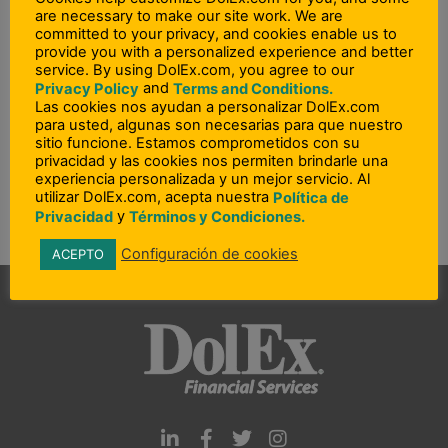
are necessary to make our site work. We are
Ohio
committed to your privacy, and cookies enable us to
provide you with a personalized experience and better
Oklahoma
service. By using DolEx.com, you agree to our
and
Pensilvania
Privacy Policy
Terms and Conditions.
Las cookies nos ayudan a personalizar DolEx.com
Rhode Island
para usted, algunas son necesarias para que nuestro
sitio funcione. Estamos comprometidos con su
Carolina del Sur
privacidad y las cookies nos permiten brindarle una
Utah – Idaho – Wyoming
experiencia personalizada y un mejor servicio. Al
utilizar DolEx.com, acepta nuestra
Política de
Washington
y
Privacidad
Términos y Condiciones.
Configuración de cookies
ACEPTO
L
F
T
I