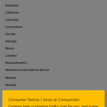
Arkansas
California
Colorado
Connecticut
Florida
Georgia
Illinois
Luisiana
Massachusetts
Minnesota-Iowa-Dakota del Sur
Misisipí
Nevada
New Jersey
Consumer Notice | Aviso al Consumidor
Nueva York
Cookies help customize DolEx.com for you, and some
Carolina del Norte