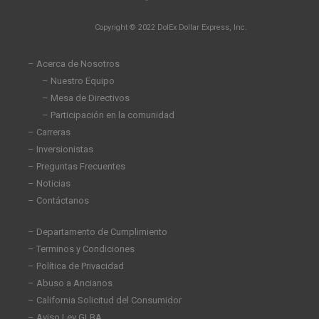
i
a
w
n
n
c
i
s
Copyright © 2022 DolEx Dollar Express, Inc.
k
e
t
t
e
b
t
a
d
o
e
g
– Acerca de Nosotros
i
o
r
r
– Nuestro Equipo
n
k
a
– Mesa de Directivos
-
-
m
i
f
– Participación en la comunidad
n
– Carreras
– Inversionistas
– Preguntas Frecuentes
– Noticias
– Contáctanos
– Departamento de Cumplimiento
– Terminos y Condiciones
– Política de Privacidad
– Abuso a Ancianos
– California Solicitud del Consumidor
– Aviso Ley GLBA