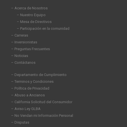
e
b
t
a
d
o
e
g
– Acerca de Nosotros
i
o
r
r
– Nuestro Equipo
n
k
a
– Mesa de Directivos
-
-
m
i
f
– Participación en la comunidad
n
– Carreras
– Inversionistas
– Preguntas Frecuentes
– Noticias
– Contáctanos
– Departamento de Cumplimiento
– Terminos y Condiciones
– Política de Privacidad
– Abuso a Ancianos
– California Solicitud del Consumidor
– Aviso Ley GLBA
– No Vendan mi Información Personal
– Disputas