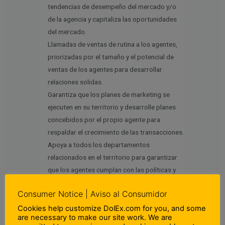
tendencias de desempeño del mercado y/o
de la agencia y capitaliza las oportunidades
del mercado.
Llamadas de ventas de rutina a los agentes,
priorizadas por el tamaño y el potencial de
ventas de los agentes para desarrollar
relaciones solidas.
Garantiza que los planes de marketing se
ejecuten en su territorio y desarrolle planes
concebidos por el propio agente para
respaldar el crecimiento de las transacciones.
Apoya a todos los departamentos
relacionados en el territorio para garantizar
que los agentes cumplan con las políticas y
procedimientos de servicio, contabilidad y
Consumer Notice | Aviso al Consumidor
cumplimiento.
Obtiene la información del mercado
Cookies help customize DolEx.com for you, and some
are necessary to make our site work. We are
competitivo de manera oportuna (es decir,