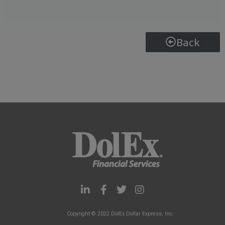
Back
L
F
T
I
i
a
w
n
n
c
i
s
Copyright © 2022 DolEx Dollar Express, Inc.
k
e
t
t