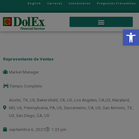
English
Carreras
Contáctanos
Preguntas Frecuentes
Op
Representante de Ventas
Market Manager
Tiempo Completo
Austin, TX, US
,
Bakersfield, CA, US
,
Los Angeles, CA,US
,
Maryland,
MD, US
,
Pennsylvania, PA, US
,
Sacramento, CA, US
,
San Antonio, TX,
US
,
San Diego, CA, US
septiembre 6, 2021
1:23 pm