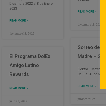
Diciembre 2022 al 8 de Enero
2023
READ MORE »
READ MORE »
diciembre 13, 2022
diciembre 13, 2022
Sorteo del Dí
El Programa DolEx
Madre – 20
Amigo Latino
Elektra – México
Rewards
Del 1 al 31 de May
READ MORE »
READ MORE »
junio 2, 2022
julio 28, 2022