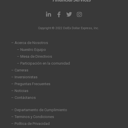
L
F
T
I
i
a
w
n
n
c
i
s
Copyright © 2022 DolEx Dollar Express, Inc.
k
e
t
t
e
b
t
a
d
o
e
g
– Acerca de Nosotros
i
o
r
r
– Nuestro Equipo
n
k
a
– Mesa de Directivos
-
-
m
i
f
– Participación en la comunidad
n
– Carreras
– Inversionistas
– Preguntas Frecuentes
– Noticias
– Contáctanos
– Departamento de Cumplimiento
– Terminos y Condiciones
– Política de Privacidad