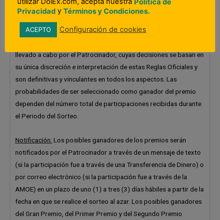
utilizar DolEx.com, acepta nuestra
Política de
Premio (cada uno de ellos, un “Ganador del Tercer Premio”); y
y
Privacidad
Términos y Condiciones.
seis (6) ganadores del Cuarto Premio (cada uno de ellos, un
Configuración de cookies
ACEPTO
“Ganador del Cuarto Premio”) entre todas las inscripciones
elegibles recibidas durante el Periodo del Sorteo. El sorteo será
llevado a cabo por el Patrocinador, cuyas decisiones se basan en
su única discreción e interpretación de estas Reglas Oficiales y
son definitivas y vinculantes en todos los aspectos. Las
probabilidades de ser seleccionado como ganador del premio
dependen del número total de participaciones recibidas durante
el Periodo del Sorteo.
Notificación:
Los posibles ganadores de los premios serán
notificados por el Patrocinador a través de un mensaje de texto
(si la participación fue a través de una Transferencia de Dinero) o
por correo electrónico (si la participación fue a través de la
AMOE) en un plazo de uno (1) a tres (3) días hábiles a partir de la
fecha en que se realice el sorteo al azar. Los posibles ganadores
del Gran Premio, del Primer Premio y del Segundo Premio