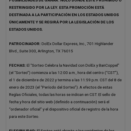
POSIBILIDADES DE GANAR. NULO DONDE ESTÉ PROHIBIDO O
RESTRINGIDO POR LA LEY. ESTA PROMOCIÓN ESTÁ
DESTINADA A LA PARTICIPACIÓN EN LOS ESTADOS UNIDOS
ÚNICAMENTE Y SE REGIRÁ POR LA LEGISLACIÓN DE LOS
ESTADOS UNIDOS.
PATROCINADOR:
DolEx Dollar Express, Inc., 701 Highlander
Blvd., Suite 300, Arlington, TX 76015
FECHAS:
El “Sorteo Celebra la Navidad con DolEx y BanCoppel”
(el “Sorteo”) comienza a las 12:00 a.m., hora del centro (“CST”),
el 1 de diciembre de 2022 y termina a las 11:59 p.m. CST del 8 de
enero de 2023 (el “Período del Sorteo”). A efectos de estas
Reglas Oficiales, todas las horas se indican en CST. El sello de
fecha y hora del sitio web (definido a continuación) será el
“ordenador oficial” y el dispositivo oficial de registro de la hora
para este Sorteo.
ELEGIBILIDAD:
El Sorteo está abierto a los residentes de los