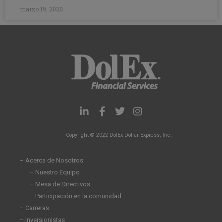
marzo 19, 2020
L
F
T
I
i
a
w
n
n
c
i
s
Copyright © 2022 DolEx Dollar Express, Inc.
k
e
t
t
e
b
t
a
d
o
e
g
– Acerca de Nosotros
i
o
r
r
– Nuestro Equipo
n
k
a
– Mesa de Directivos
-
-
m
i
f
– Participación en la comunidad
n
– Carreras
– Inversionistas