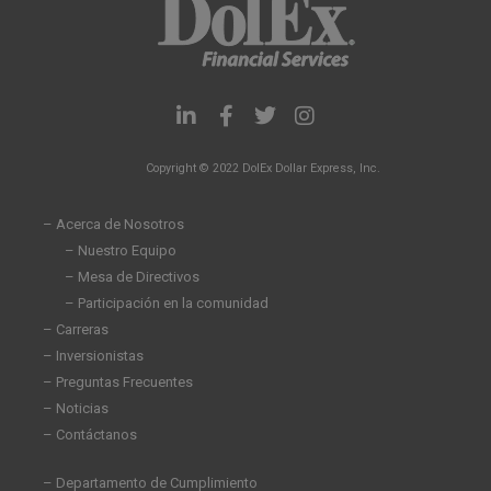
L
F
T
I
i
a
w
n
n
c
i
s
Copyright © 2022 DolEx Dollar Express, Inc.
k
e
t
t
e
b
t
a
d
o
e
g
– Acerca de Nosotros
i
o
r
r
– Nuestro Equipo
n
k
a
– Mesa de Directivos
-
-
m
i
f
– Participación en la comunidad
n
– Carreras
– Inversionistas
– Preguntas Frecuentes
– Noticias
– Contáctanos
– Departamento de Cumplimiento