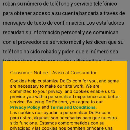
roban su número de teléfono y servicio telefónico
para obtener acceso a su cuenta bancaria a través de
mensajes de texto de confirmación. Los estafadores
recaudan su información personal y se comunican
con el proveedor de servicio móvil y les dicen que su
teléfono ha sido robado y piden que el número sea
transportado a otro proveedor y dispositivo. Los
estafadores entonces comienzan a acceder a su
Consumer Notice | Aviso al Consumidor
cuenta que requieren autorización adicional como el
Cookies help customize DolEx.com for you, and some
are necessary to make our site work. We are
código de texto enviado a su teléfono.
committed to your privacy, and cookies enable us to
provide you with a personalized experience and better
service. By using DolEx.com, you agree to our
and
Privacy Policy
Terms and Conditions.
Fraudes de Romance
Las cookies nos ayudan a personalizar DolEx.com
Típicamente involucra a un criminal estableciendo una
para usted, algunas son necesarias para que nuestro
sitio funcione. Estamos comprometidos con su
cuenta en un sitio de citas con información y fotos
privacidad y las cookies nos permiten brindarle una