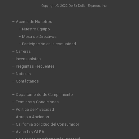
n
c
i
s
Copyright © 2022 DolEx Dollar Express, Inc.
k
e
t
t
e
b
t
a
d
o
e
g
– Acerca de Nosotros
i
o
r
r
– Nuestro Equipo
n
k
a
– Mesa de Directivos
-
-
m
i
f
– Participación en la comunidad
n
– Carreras
– Inversionistas
– Preguntas Frecuentes
– Noticias
– Contáctanos
– Departamento de Cumplimiento
– Terminos y Condiciones
– Política de Privacidad
– Abuso a Ancianos
– California Solicitud del Consumidor
– Aviso Ley GLBA