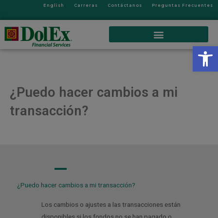
English
Carreras
Contáctanos
Preguntas Frecuentes
Op
¿Puedo hacer cambios a mi
transacción?
A
¿Puedo hacer cambios a mi transacción?
Los cambios o ajustes a las transacciones están
disponibles si los fondos no se han pagado o