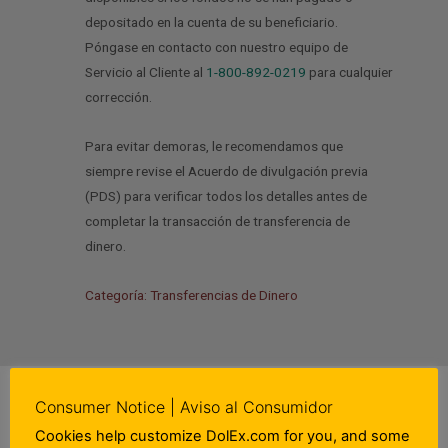
depositado en la cuenta de su beneficiario.
Póngase en contacto con nuestro equipo de
Servicio al Cliente al
1-800-892-0219
para cualquier
corrección.
Para evitar demoras, le recomendamos que
siempre revise el Acuerdo de divulgación previa
(PDS) para verificar todos los detalles antes de
completar la transacción de transferencia de
dinero.
Categoría: Transferencias de Dinero
Consumer Notice | Aviso al Consumidor
Cookies help customize DolEx.com for you, and some