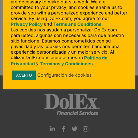
are necessary to make our site work. We are
committed to your privacy, and cookies enable us to
ANTERIOR
SIGUIENTE
provide you with a personalized experience and better
Previo
N
service. By using DolEx.com, you agree to our
¿Qué información necesitan los beneficiarios para recoger el dinero?
¿Cómo cancelo una transferencia de dinero?
and
Privacy Policy
Terms and Conditions.
Las cookies nos ayudan a personalizar DolEx.com
para usted, algunas son necesarias para que nuestro
sitio funcione. Estamos comprometidos con su
privacidad y las cookies nos permiten brindarle una
experiencia personalizada y un mejor servicio. Al
utilizar DolEx.com, acepta nuestra
Política de
y
Privacidad
Términos y Condiciones.
Configuración de cookies
ACEPTO
L
F
T
I
i
a
w
n