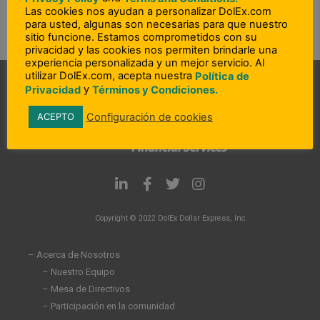
Las cookies nos ayudan a personalizar DolEx.com
para usted, algunas son necesarias para que nuestro
sitio funcione. Estamos comprometidos con su
privacidad y las cookies nos permiten brindarle una
experiencia personalizada y un mejor servicio. Al
utilizar DolEx.com, acepta nuestra
Política de
y
Privacidad
Términos y Condiciones.
Configuración de cookies
ACEPTO
L
F
T
I
i
a
w
n
n
c
i
s
Copyright © 2022 DolEx Dollar Express, Inc.
k
e
t
t
e
b
t
a
d
o
e
g
– Acerca de Nosotros
i
o
r
r
– Nuestro Equipo
n
k
a
– Mesa de Directivos
-
-
m
i
f
– Participación en la comunidad