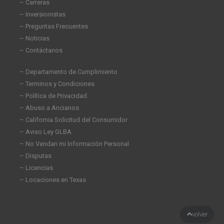
n
– Carreras
– Inversionistas
– Preguntas Frecuentes
– Noticias
– Contáctanos
– Departamento de Cumplimiento
– Terminos y Condiciones
– Política de Privacidad
– Abuso a Ancianos
– California Solicitud del Consumidor
– Aviso Ley GLBA
– No Vendan mi Información Personal
– Disputas
– Licencias
– Locaciones en Texas
volver