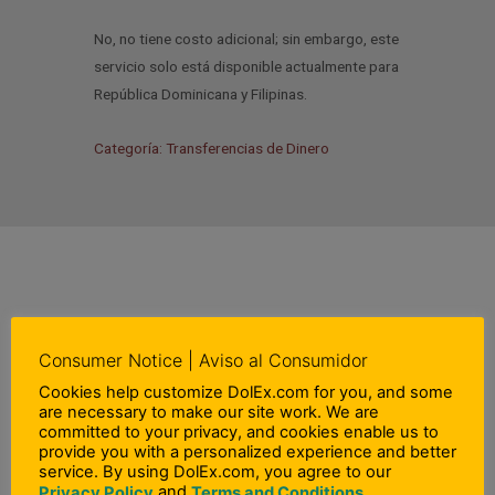
No, no tiene costo adicional; sin embargo, este
servicio solo está disponible actualmente para
República Dominicana y Filipinas.
Categoría: Transferencias de Dinero
Consumer Notice | Aviso al Consumidor
ANTERIOR
SIGUIENTE
Previo
N
¿Cuáles son las opciones de entrega para transferencias de dinero nacionales?
¿Qué información necesitan los beneficiarios para recoger el dinero?
Cookies help customize DolEx.com for you, and some
are necessary to make our site work. We are
committed to your privacy, and cookies enable us to
provide you with a personalized experience and better
service. By using DolEx.com, you agree to our
and
Privacy Policy
Terms and Conditions.