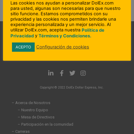
Las cookies nos ayudan a personalizar DolEx.com
para usted, algunas son necesarias para que nuestro
sitio funcione. Estamos comprometidos con su
privacidad y las cookies nos permiten brindarle una
experiencia personalizada y un mejor servicio. Al
utilizar DolEx.com, acepta nuestra
Política de
y
Privacidad
Términos y Condiciones.
Configuración de cookies
ACEPTO
L
F
T
I
i
a
w
n
n
c
i
s
Copyright © 2022 DolEx Dollar Express, Inc.
k
e
t
t
e
b
t
a
d
o
e
g
– Acerca de Nosotros
i
o
r
r
– Nuestro Equipo
n
k
a
– Mesa de Directivos
-
-
m
i
f
– Participación en la comunidad
n
– Carreras