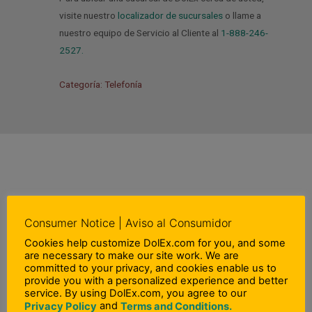
visite nuestro
localizador de sucursales
o llame a
nuestro equipo de Servicio al Cliente al
1-888-246-
2527.
Categoría: Telefonía
ANTERIOR
Consumer Notice | Aviso al Consumidor
Previo
¿Qué es un e-Pin?
Cookies help customize DolEx.com for you, and some
are necessary to make our site work. We are
committed to your privacy, and cookies enable us to
provide you with a personalized experience and better
service. By using DolEx.com, you agree to our
and
Privacy Policy
Terms and Conditions.