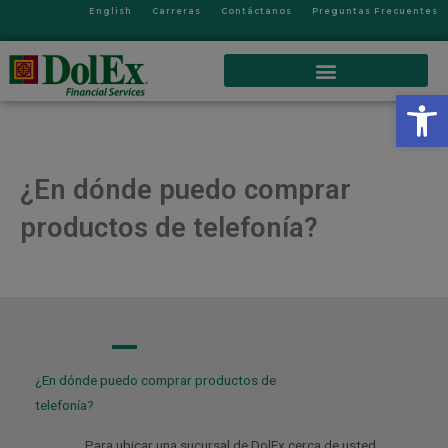
English
Carreras
Contáctanos
Preguntas Frecuentes
Op
¿En dónde puedo comprar
productos de telefonía?
A
¿En dónde puedo comprar productos de
telefonía?
Para ubicar una sucursal de DolEx cerca de usted,