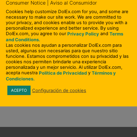
Consumer Notice | Aviso al Consumidor
Cookies help customize DolEx.com for you, and some are
necessary to make our site work. We are committed to
your privacy, and cookies enable us to provide you with a
personalized experience and better service. By using
DolEx.com, you agree to our
and
Privacy Policy
Terms
and Conditions.
Las cookies nos ayudan a personalizar DolEx.com para
usted, algunas son necesarias para que nuestro sitio
funcione. Estamos comprometidos con su privacidad y las
cookies nos permiten brindarle una experiencia
personalizada y un mejor servicio. Al utilizar DolEx.com,
Oportun?
acepta nuestra
y
Política de Privacidad
Términos y
Condiciones.
Configuración de cookies
ACEPTO