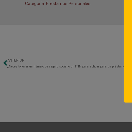
Categoría: Préstamos Personales
ANTERIOR
Previo
¿Necesito tener un número de seguro social o un ITIN para aplicar para un préstamo de 