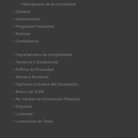
i
f
– Participación en la comunidad
n
– Carreras
– Inversionistas
– Preguntas Frecuentes
– Noticias
– Contáctanos
– Departamento de Cumplimiento
– Terminos y Condiciones
– Política de Privacidad
– Abuso a Ancianos
– California Solicitud del Consumidor
– Aviso Ley GLBA
– No Vendan mi Información Personal
– Disputas
– Licencias
– Locaciones en Texas