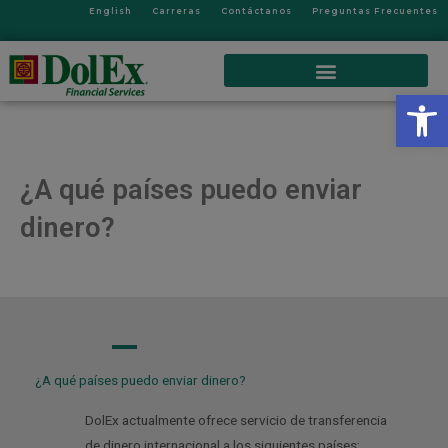
English
Carreras
Contáctanos
Preguntas Frecuentes
Op
¿A qué países puedo enviar
dinero?
A
¿A qué países puedo enviar dinero?
DolEx actualmente ofrece servicio de transferencia
de dinero internacional a los siguientes países: