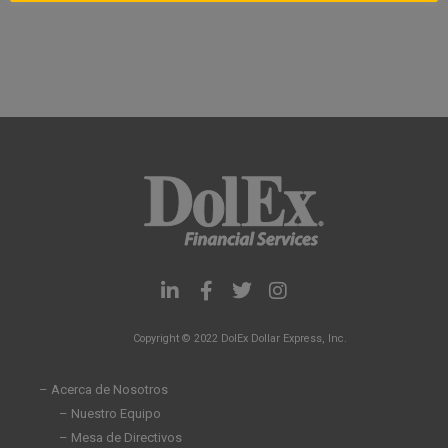
L
F
T
I
i
a
w
n
n
c
i
s
Copyright © 2022 DolEx Dollar Express, Inc.
k
e
t
t
e
b
t
a
d
o
e
g
– Acerca de Nosotros
i
o
r
r
– Nuestro Equipo
n
k
a
– Mesa de Directivos
-
-
m